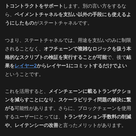
トコントラクトをサポート
します。別の言い方をするな
ら、
ペイメントチャネルを支払い以外の手段にも使えるよ
うにしたもの
がステートチャネルです。
つまり、ステートチャネルでは、用途を支払いのみに制限
されることなく、
オフチェーンで複雑なロジックを扱う本
格的なスクリプトの検証を実行することが可能
で、後で
結
果を
レイヤー2
からレイヤー1にコミットするだけでよい
ということです。
これを活用すると、
メインチェーンに載るトランザクショ
ンを減らすことになり、スケーラビリティ問題の解決に繋
がる
可能性があります。さらに、ブロックチェーンを使用
するユーザーにとっては、
トランザクション手数料の削減
や、レイテンシーの改善
と言ったメリットがあります。